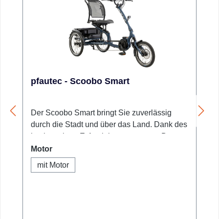
pfautec - Scoobo Smart
Der Scoobo Smart bringt Sie zuverlässig
durch die Stadt und über das Land. Dank des
hochwertigen E-Antriebssystems von Bosch
(Active-Line-Plus) und des leistungsfähigen
auswählen
Motor
Akkus ist dieses Dreirad der ideale Begleiter
mit Motor
für ausgedehnte Touren, auch weit über die
Stadtgrenzen hinaus.Für maximale
Sicherheit sorgen die hydraulischen
Scheibenbremsen an Vorder- und Hinterrad,
die mit einer praktischen Feststellfunktion