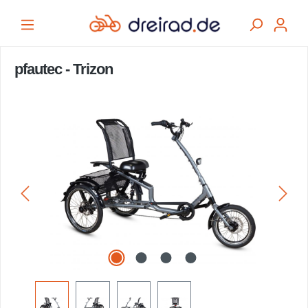
alt springen
pfautec - Trizon
Bildergalerie überspringen