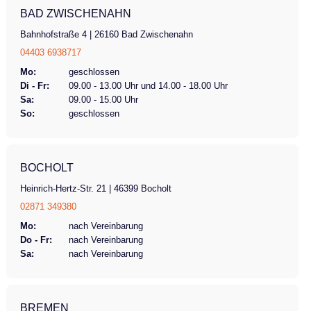
Scheinwerfer mit Rücklicht über Batterie
BAD ZWISCHENAHN
Gangschaltung 7-Gangschaltung mit Freilauf
Bahnhofstraße 4 | 26160 Bad Zwischenahn
Bremsen hydraulische Scheibenbremsen
04403 6938717
Feststellbremse/Ständer Feststellbremse
Federung gefederte Hinterbauschwinge Sitz
Mo:
geschlossen
Di - Fr:
09.00 - 13.00 Uhr und 14.00 - 18.00 Uhr
komfortables Sitzpolster mit Rückenlehne
Sa:
09.00 - 15.00 Uhr
(Höhe+ Neigung verstellbar) Maximales
So:
geschlossen
Benutzergewicht Fahrer 130kg Zusätliche
Tragelast 20 kg Gewicht 56 kg Bereifung
Pannensichere Bereifung
BOCHOLT
Heinrich-Hertz-Str. 21 | 46399 Bocholt
02871 349380
Mo:
nach Vereinbarung
Do - Fr:
nach Vereinbarung
Sa:
nach Vereinbarung
BREMEN