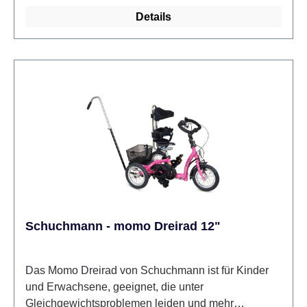
Körpergrößen von ca. 110 bis 175 cm. Als Dreirad
Details
für Kinder ist es besonders dann eine gute Lösung,
wenn eine klassische Fahrradposition schwerfällt:
Die Liegeposition schafft mehr Bewegungsfreiheit in
Hüfte und Knien, während die Rahmenasymmetrie
das Ein- und Aussteigen erleichtert und zusätzlichen
Raum für den Transfer bietet. Für eine optimale
Nutzung sorgen zudem der verstellbare,
ergonomische Sitz zur präzisen Positionierung, die
Mitwachsfunktion durch den anpassbaren Radstand,
ein entspanntes und zugleich präzises Lenken über
die Unterlenkung sowie eine bessere Sichtbarkeit im
Straßenumfeld durch den abnehmbaren Wimpel.
Das Schuchmann mats ist im Hilfsmittelverzeichnis
Schuchmann - momo Dreirad 12"
gelistet – HMV-Nr. 22.51.02.0063 – und kann damit
in der Regel einfacher ärztlich verordnet und bei der
Krankenkasse eingereicht werden (Genehmigung
Das Momo Dreirad von Schuchmann ist für Kinder
immer einzelfallabhängig). Das abgebildete Fahrrad
und Erwachsene, geeignet, die unter
dient als Beispiel und kann je nach Ausstattung vom
Gleichgewichtsproblemen leiden und mehr