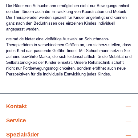
Bedürfnisse angepasst werden. Zudem ist es in
Die Räder von Schuchmann ermöglichen nicht nur Bewegungsfreiheit,
verschiedenen Größen erhältlich.Da das Momo von
sondern fördern auch die Entwicklung von Koordination und Motorik.
Die Therapieräder werden speziell für Kinder angefertigt und können
Schuchmann eine Hilfsmittelnummer hat, können
ganz nach den Bedürfnissen des einzelnen Kindes individuell
Sie die Kostenübernahme bei Ihrer Krankenkasse
angepasst werden.
beantragen! Dieses Dreirad hat eine
dreirad.de bietet eine vielfältige Auswahl an Schuchmann-
Hilfsmittelnummer und kann bei der Krankenkasse
Therapierädern in verschiedenen Größen an, um sicherzustellen, dass
beantragt werden! Mehr Informationen zum Antrag
jedes Kind das passende Gefährt findet. Mit Schuchmann setzen Sie
finden Sie in unserem Beitrag Dreiräder bei der
auf eine bewährte Marke, die sich leidenschaftlich für die Mobilität und
Krankenkasse beantragen. Hilfsmittelnummer:
Selbstständigkeit der Kinder einsetzt. Unsere Rehatechnik schafft
nicht nur Fortbewegungsmöglichkeiten, sondern eröffnet auch neue
22.51.04.0005 Das abgebildete Fahrrad dient als
Perspektiven für die individuelle Entwicklung jedes Kindes.
Beispiel und kann je nach Ausstattung vom
angezeigten Preis abweichen. Jedes Rad ist
individuell konfigurierbar. Gemeinsam konfigurieren
wir Ihr Fahrrad! Motor optional Beleuchtung Nein
Kontakt
Antrieb Freilaufbremsnabe mit Rücktrittbremse
Größe 20'' Maximales Benutzergewicht 80 kg
Service
Gewicht 17 kg (ohne Zubehör) Gesamtlänge 140 cm
Gesamtbreite 69 cm Hilfsmittelnummer
Spezialräder
22.51.04.0005