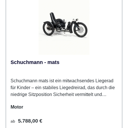
Schuchmann - mats
Schuchmann mats ist ein mitwachsendes Liegerad
für Kinder – ein stabiles Liegedreirad, das durch die
niedrige Sitzposition Sicherheit vermittelt und
gleichzeitig zu mehr Bewegung im Alltag motiviert.
auswählen
Motor
Dank des ergonomischen, verstellbaren Sitzes und
des variablen Radstands kann das mats über viele
Regulärer Preis:
5.788,00 €
ab
Jahre hinweg angepasst werden und eignet sich für