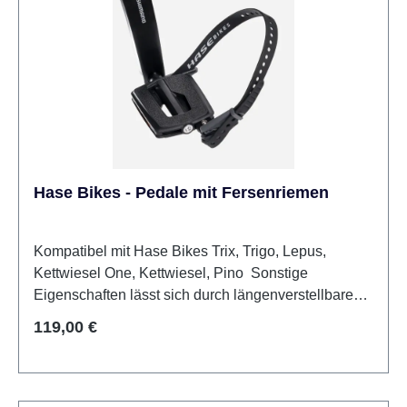
Hase Bikes - Pedale mit Fersenriemen
Kompatibel mit Hase Bikes Trix, Trigo, Lepus,
Kettwiesel One, Kettwiesel, Pino Sonstige
Eigenschaften lässt sich durch längenverstellbaren
Fersenriemen anpassen
Regulärer Preis:
119,00 €