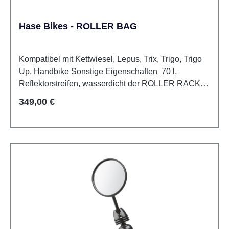
Hase Bikes - ROLLER BAG
Kompatibel mit Kettwiesel, Lepus, Trix, Trigo, Trigo
Up, Handbike Sonstige Eigenschaften 70 l,
Reflektorstreifen, wasserdicht der ROLLER RACK
(Gestell) ist NICHT inklusive!
Regulärer Preis:
349,00 €