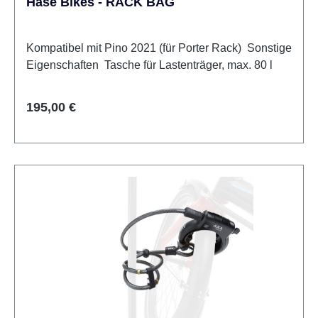
Hase Bikes - RACK BAG
Kompatibel mit Pino 2021 (für Porter Rack) Sonstige
Eigenschaften Tasche für Lastenträger, max. 80 l
Regulärer Preis:
195,00 €