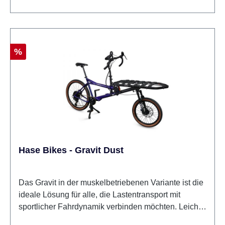
Rabatt
%
Hase Bikes - Gravit Dust
Das Gravit in der muskelbetriebenen Variante ist die
ideale Lösung für alle, die Lastentransport mit
sportlicher Fahrdynamik verbinden möchten. Leicht,
agil und auf das Wesentliche reduziert, überzeugt