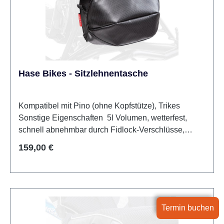
Hase Bikes - Sitzlehnentasche
Kompatibel mit Pino (ohne Kopfstütze), Trikes
Sonstige Eigenschaften 5l Volumen, wetterfest,
schnell abnehmbar durch Fidlock-Verschlüsse,
Trageriemen
Regulärer Preis:
159,00 €
Termin buchen