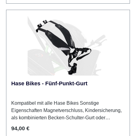
Hase Bikes - Fünf-Punkt-Gurt
Kompatibel mit alle Hase Bikes Sonstige
Eigenschaften Magnetverschluss, Kindersicherung,
als kombinierten Becken-Schulter-Gurt oder
zwischen den Beinen als 5-Punkt-Gurt Polsterung
Regulärer Preis:
94,00 €
nicht im Preis inbegriffen