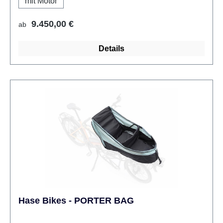
mit Motor
Regulärer Preis:
9.450,00 €
ab
Details
Hase Bikes - PORTER BAG