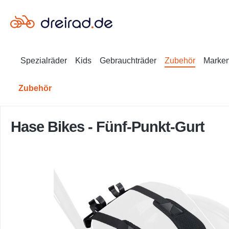
en
Zur Suche springen
Spezialräder
Kids
Gebrauchträder
Zubehör
Marke
Zubehör
Hase Bikes - Fünf-Punkt-Gurt
Bildergalerie überspringen