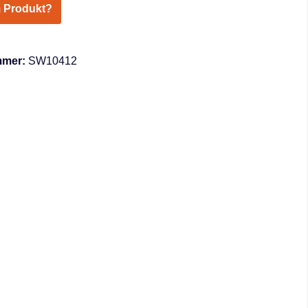
 Produkt?
mmer:
SW10412