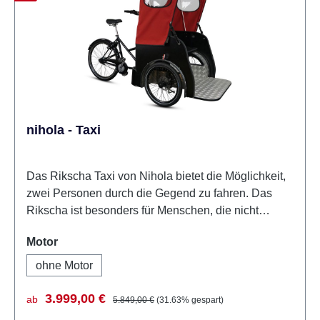
nihola - Taxi
Das Rikscha Taxi von Nihola bietet die Möglichkeit,
zwei Personen durch die Gegend zu fahren. Das
Rikscha ist besonders für Menschen, die nicht
selbstständig Fahrrad fahren können, geeignet. Die
auswählen
Motor
beiden Personen sitzen nebeneinander auf einer 90
cm langen Sitzfläche. So können Sie sich ungestört
ohne Motor
miteinander unterhalten. Zudem bietet das Verdeck
Schutz vor Regen und Wind. Des Weiteren ist die
Verkaufspreis:
Regulärer Preis:
3.999,00 €
ab
5.849,00 €
(31.63% gespart)
Sitzbank mit einem Sicherheitsgurt ausgestattet. Die