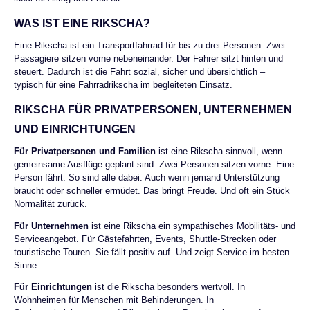
hinten Festellbremse/Ständer Feststellbremse
WAS IST EINE RIKSCHA?
Maximales Benutzergewicht Fahrer 120 kg
Eine Rikscha ist ein Transportfahrrad für bis zu drei Personen. Zwei
Maximales Benutzergewicht Beifahrer gesamt 200
Passagiere sitzen vorne nebeneinander. Der Fahrer sitzt hinten und
kg Gewicht 97 kg Gesamtlänge 232 cm
steuert. Dadurch ist die Fahrt sozial, sicher und übersichtlich –
Gesamtbreite 111 cm Radgröße 20'' (vorne), 26''
typisch für eine Fahrradrikscha im begleiteten Einsatz.
(hinten)
RIKSCHA FÜR PRIVATPERSONEN, UNTERNEHMEN
UND EINRICHTUNGEN
Für Privatpersonen und Familien
ist eine Rikscha sinnvoll, wenn
gemeinsame Ausflüge geplant sind. Zwei Personen sitzen vorne. Eine
Person fährt. So sind alle dabei. Auch wenn jemand Unterstützung
braucht oder schneller ermüdet. Das bringt Freude. Und oft ein Stück
Normalität zurück.
Für Unternehmen
ist eine Rikscha ein sympathisches Mobilitäts- und
Serviceangebot. Für Gästefahrten, Events, Shuttle-Strecken oder
touristische Touren. Sie fällt positiv auf. Und zeigt Service im besten
Sinne.
Für Einrichtungen
ist die Rikscha besonders wertvoll. In
Wohnheimen für Menschen mit Behinderungen. In