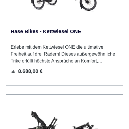
Hase Bikes - Kettwiesel ONE
Erlebe mit dem Kettwiesel ONE die ultimative
Freiheit auf drei Rädern! Dieses außergewöhnliche
Trike erfüllt höchste Ansprüche an Komfort,
Ergonomie und Design. Egal, ob du dich für den
Regulärer Preis:
8.688,00 €
ab
sportlichen Untenlenker oder den ergonomischen
Obenlenker entscheidest, das Kettwiesel ONE ist
vielseitig und individuell anpassbar. Mit seiner
bewährten Rad-Anordnung – zwei Räder hinten,
eins vorne – bietet das Kettwiesel ONE optimale
Stabilität und Kippsicherheit. Der leistungsstarke
Shimano-Motor sorgt für mühelosen Vortrieb und
kann in verschiedenen Leistungen gewählt werden,