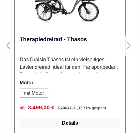
Therapiedreirad - Thasos
Das Draisin Thasos ist ein vielseitiges
Lastendreirad, ideal für den Transportbedarf.
Der stabile Stahlrahmen mit wetterfester
Pulverbeschichtung und Klarlack ist in
auswählen
Motor
Schwarz erhältlich, und der
mit Motor
höhenverstellbare Sattel ermöglicht eine
flexible Anpassung. Die 7-Gang Shimano
Verkaufspreis:
Regulärer Preis:
3.499,00 €
ab
5.200,00 €
(32.71% gespart)
Schaltung mit Rücktritt und eine
Feststellbremse vorne sorgen für ein sicheres
Details
Fahrerlebnis. Für Stauraum bietet das
Thasos einen großen Heckträger mit