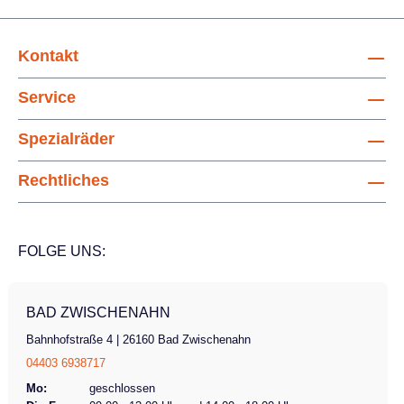
rutschfester Holzplatte und umlaufender
Reling sowie einen Lastenträger vorne.
Dieses Modell ist mit einem Ansmann-Motor
Kontakt
ausgestattet, welcher eine Anfahrhilfe und
Drehgriffsteuerung für eine kraftvolle
Service
Unterstützung bietet. Motor Ansmann 36V
250W Akku 324 Wh Gangschaltung 7-Gang
Spezialräder
Nabenschaltung Rapid Fire mit
Rechtliches
Rücktrittbremse Bremse mechanische
Felgenbremse vorne Gesamtzuladung
(Gepäck + Fahrer) 160 kg zulässige
Zuladung Frontträger 25 kg zulässige
FOLGE UNS:
Zuladung & Größe Heckträger 45 kg, 43x68
cm
BAD ZWISCHENAHN
Bahnhofstraße 4 | 26160 Bad Zwischenahn
04403 6938717
Mo:
geschlossen