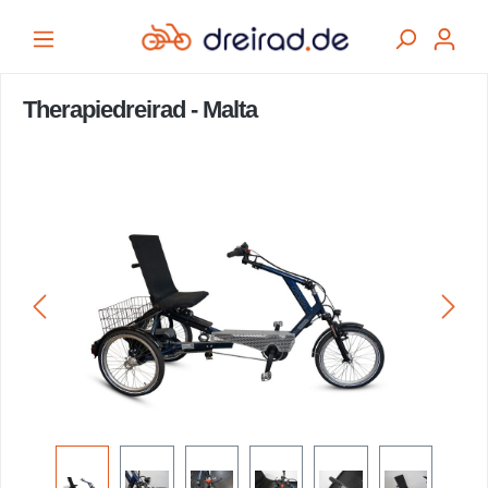
alt springen
Therapiedreirad - Malta
Bildergalerie überspringen