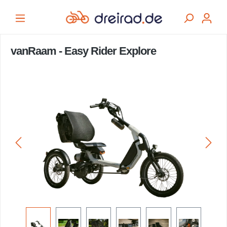
alt springen
vanRaam - Easy Rider Explore
Bildergalerie überspringen