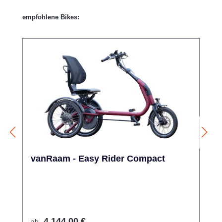
Produktgalerie überspringen
empfohlene Bikes:
vanRaam - Easy Rider Compact
Regulärer Preis:
4.144,00 €
ab