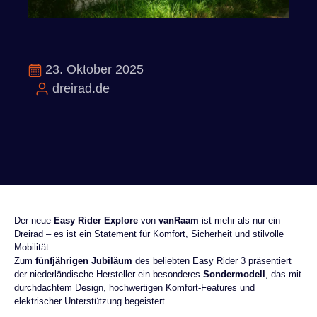
23. Oktober 2025
dreirad.de
Der neue
Easy Rider Explore
von
vanRaam
ist mehr als nur ein
Dreirad – es ist ein Statement für Komfort, Sicherheit und stilvolle
Mobilität.
Zum
fünfjährigen Jubiläum
des beliebten Easy Rider 3 präsentiert
der niederländische Hersteller ein besonderes
Sondermodell
, das mit
durchdachtem Design, hochwertigen Komfort-Features und
elektrischer Unterstützung begeistert.