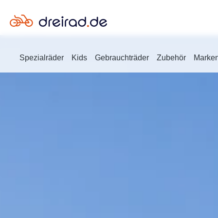
en
Zur Suche springen
Spezialräder
Kids
Gebrauchträder
Zubehör
Marke
Standorte
Ochtrup