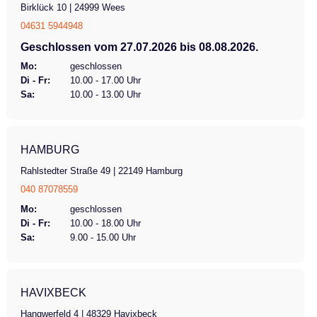
Birklück 10 | 24999 Wees
Wh Nabenschaltung Shimano Inter-5E DI2
04631 5944948
Beleuchtung Vorder- und Rücklicht
Geschlossen vom 27.07.2026 bis 08.08.2026.
Gangschaltung 8-Gang Di2 Bremse
Mo:
geschlossen
hydraulisch hinten, mechanisch vorne
Di - Fr:
10.00 - 17.00 Uhr
Feststellbremse/Ständer Feststellbremse
Sa:
10.00 - 13.00 Uhr
Maximales Benutzergewicht 140 kg
Gesamtlänge 162 - 227 cm Gesamtbreite 88
cm Radgröße 20''
HAMBURG
Rahlstedter Straße 49 | 22149 Hamburg
040 87078559
Mo:
geschlossen
Di - Fr:
10.00 - 18.00 Uhr
Sa:
9.00 - 15.00 Uhr
HAVIXBECK
Hangwerfeld 4 | 48329 Havixbeck