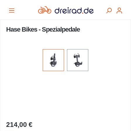
alt springen
Hase Bikes - Spezialpedale
Bildergalerie überspringen
214,00 €