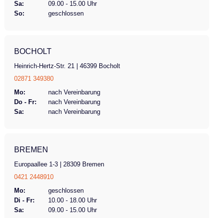
Sa:
09.00 - 15.00 Uhr
Dafür werden in der Regel eine ärztliche
So:
geschlossen
Verordnung, ein Kostenvoranschlag und ein
Erprobungsbericht benötigt. Ob die Kosten
vollständig oder teilweise übernommen
BOCHOLT
werden, entscheidet die Krankenkasse
individuell. Mehr Informationen zum Antrag
Heinrich-Hertz-Str. 21 | 46399 Bocholt
bei Krankenkassen finden Sie hier.
02871 349380
Vereinbaren Sie jetzt eine persönliche
Mo:
nach Vereinbarung
Beratung und Probefahrt mit dem Easy Rider
Do - Fr:
nach Vereinbarung
Sa:
nach Vereinbarung
Compact von vanRaam. Das abgebildete
Fahrrad dient als Beispiel und kann je nach
Ausstattung vom angezeigten Preis
abweichen. Jedes Rad ist individuell
BREMEN
konfigurierbar. Gemeinsam konfigurieren wir
Europaallee 1-3 | 28309 Bremen
Ihr Fahrrad! Motor optional Schaltung 8-
0421 2448910
Gang Leerlauf Bremsen hydraulische
Mo:
geschlossen
Schreibenbremsen Feststellbremse/Ständer
Di - Fr:
10.00 - 18.00 Uhr
Feststellbremse Maximales Benutzergewicht
Sa:
09.00 - 15.00 Uhr
100 kg Gewicht (Fahrrad, ohne