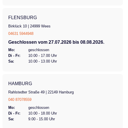
Elektrosystem) 39 kg Gesamtlänge 174 cm
Gesamtbreite 73 cm Radgröße 16'' (vorne),
FLENSBURG
20'' (hinten) Sonstiges BISSA-
Birklück 10 | 24999 Wees
Federungssystem Hilfsmittelnummer
04631 5944948
22.51.04.0007
Geschlossen vom 27.07.2026 bis 08.08.2026.
Mo:
geschlossen
Di - Fr:
10.00 - 17.00 Uhr
Sa:
10.00 - 13.00 Uhr
HAMBURG
Rahlstedter Straße 49 | 22149 Hamburg
040 87078559
Mo:
geschlossen
Di - Fr:
10.00 - 18.00 Uhr
Sa:
9.00 - 15.00 Uhr