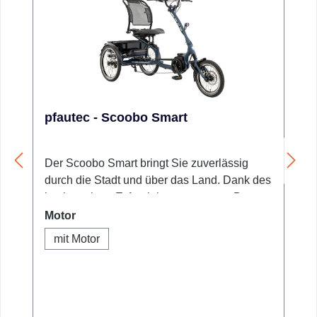
pfautec - Scoobo Smart
Der Scoobo Smart bringt Sie zuverlässig
durch die Stadt und über das Land. Dank des
hochwertigen E-Antriebssystems von Bosch
(Active-Line-Plus) und des leistungsfähigen
auswählen
Motor
Akkus ist dieses Dreirad der ideale Begleiter
mit Motor
für ausgedehnte Touren, auch weit über die
Stadtgrenzen hinaus.Für maximale
Sicherheit sorgen die hydraulischen
Scheibenbremsen an Vorder- und Hinterrad,
die mit einer praktischen Feststellfunktion