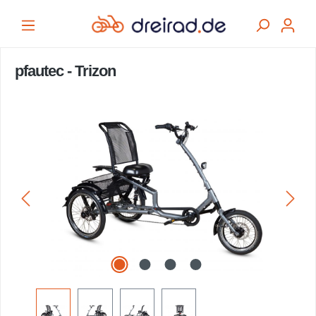
alt springen
pfautec - Trizon
Bildergalerie überspringen