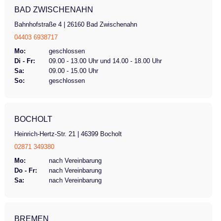
Scheinwerfer mit Rücklicht über Batterie
BAD ZWISCHENAHN
Gangschaltung 7-Gangschaltung mit Freilauf
Bahnhofstraße 4 | 26160 Bad Zwischenahn
Bremsen hydraulische Scheibenbremsen
04403 6938717
Feststellbremse/Ständer Feststellbremse
Federung gefederte Hinterbauschwinge Sitz
Mo:
geschlossen
Di - Fr:
09.00 - 13.00 Uhr und 14.00 - 18.00 Uhr
komfortables Sitzpolster mit Rückenlehne
Sa:
09.00 - 15.00 Uhr
(Höhe+ Neigung verstellbar) Maximales
So:
geschlossen
Benutzergewicht Fahrer 130kg Zusätliche
Tragelast 20 kg Gewicht 56 kg Bereifung
Pannensichere Bereifung
BOCHOLT
Heinrich-Hertz-Str. 21 | 46399 Bocholt
02871 349380
Mo:
nach Vereinbarung
Do - Fr:
nach Vereinbarung
Sa:
nach Vereinbarung
BREMEN