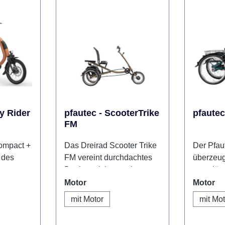
y Rider
pfautec - ScooterTrike
pfautec
FM
ompact +
Das Dreirad Scooter Trike
Der Pfau
e des
FM vereint durchdachtes
überzeug
act und
Design mit innovativer
zuverläs
sätzliche
Technik und sorgt für ein
Elektrod
n
auswählen
au
Motor
Motor
s für
unvergleichliches
durchdac
mit Motor
mit Mot
t im
Fahrerlebnis. Die stabile
aus Komf
ren ein
Dreirad-Konstruktion
und Allta