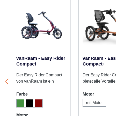
vanRaam - Easy Rider
vanRaam - Eas
Compact
Compact+
Der Easy Rider Compact
Der Easy Rider C
von vanRaam ist ein
bietet alle Vorteil
kompaktes Sesseldreirad
Easy Rider Comp
für kleinere Erwachsene
ergänzt sie um zu
auswählen
auswähle
Farbe
Motor
und größere Kinder. Er
Ausstattungsdetail
mit Motor
Grün
Schwarz
Weinrot
verbindet eine stabile,
noch mehr Komfor
niedrige Sitzposition mit
Alltag. Dazu gehö
auswählen
Motor