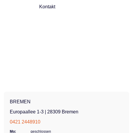
tabiles
wird Ihnen durch den
Kontakt
chloss erhöhen
niedrigeren Einstieg
it und
ebenfalls leicht fallen.
chkeit. Der
Beim Anhalten können Sie
ge Gepäckkorb
Ihre Füße sicher auf den
ie Ausstattung ab
Boden stellen. Dieses
t das Ally FM
Dreirad verfügt über einen
en Begleiter für
großen, gepolsterten Sitz
 und tägliche
mit Rückenlehne, der an
ngen. Das
die Körpergröße
ete Fahrrad dient
angepasst werden kann.
iel und kann je
Das abgebildete Fahrrad
stattung vom
dient als Beispiel und kann
ten Preis
je nach Ausstattung vom
BREMEN
n. Jedes Rad ist
angezeigten Preis
Europaallee 1-3 | 28309 Bremen
ll konfigurierbar.
abweichen. Jedes Rad ist
m konfigurieren
individuell konfigurierbar.
0421 2448910
rad! Motor
Gemeinsam konfigurieren
Mo:
geschlossen