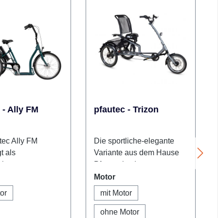
 - Ally FM
pfautec - Trizon
tec Ally FM
Die sportliche-elegante
t als
Variante aus dem Hause
siges
Pfautec ist das
reirad durch seine
Sesseldreirad Trizon.
swählen
auswählen
Motor
hte Kombination
Komponenten wie die 7-
or
mit Motor
ort, Sicherheit
Gang-Schaltung,
gstauglichkeit.
hydraulische
ohne Motor