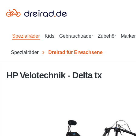
en
Zur Suche springen
Spezialräder
Kids
Gebrauchträder
Zubehör
Marke
Spezialräder
Dreirad für Erwachsene
HP Velotechnik - Delta tx
Bildergalerie überspringen