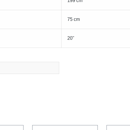
199 cm
75 cm
20"