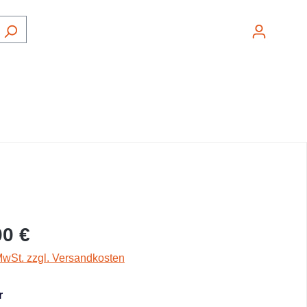
Ware
00 €
 MwSt. zzgl. Versandkosten
r