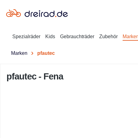
en
Zur Suche springen
Spezialräder
Kids
Gebrauchträder
Zubehör
Marke
Marken
pfautec
pfautec - Fena
Bildergalerie überspringen