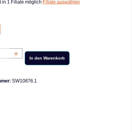
 in 1 Filiale möglich
Filiale auswählen
hlen
Anzahl: Gib den gewünschten Wert ein oder
In den Warenkorb
mmer:
SW10876.1