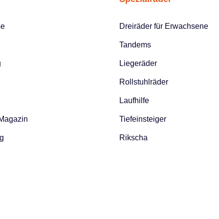
lereien“
iert sich
se
Dreiräder für Erwachsene
de
Tandems
nglebige
g
Liegeräder
bildete
Rollstuhlräder
Beispiel
Laufhilfe
 Magazin
Tiefeinsteiger
s
 Rad ist
g
Rikscha
rierbar.
urieren
-