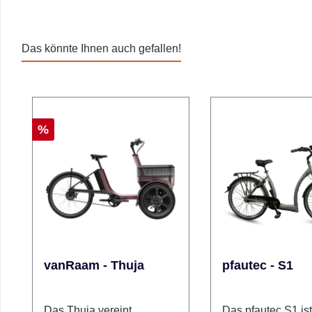
Das könnte Ihnen auch gefallen!
Produktgalerie überspringen
Rabatt
%
vanRaam - Thuja
pfautec - S1
Das Thuja vereint
Das pfautec S1 ist