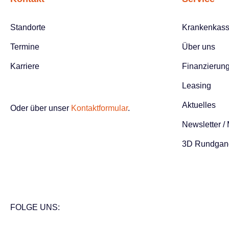
komfortables Handling und
überflüssige „Spie
nachhaltige
gehalten, konzentr
Standorte
Krankenkas
Transportmöglichkeiten
das S1 auf das
sowohl für private als auch
Wesentliche: soli
Termine
Über uns
gewerbliche Nutzer.Das
Technik, einfache
abgebildete Fahrrad dient
Bedienung und la
Karriere
Finanzierun
als Beispiel und kann je
Qualität.Das abge
Leasing
nach Ausstattung vom
Fahrrad dient als 
angezeigten Preis
und kann je nach
Aktuelles
Oder über unser
Kontaktformular
.
abweichen. Jedes Rad ist
Ausstattung vom
Newsletter /
individuell konfigurierbar.
angezeigten Prei
Gemeinsam konfigurieren
abweichen. Jedes
3D Rundgan
wir Ihr Fahrrad! Motor
individuell konfigu
Smooth Enviolo (optional
Gemeinsam konfig
Active Shimano) Akku
wir Ihr Fahrrad! Motor Nein
522 Wh Akku (optional 846
Gangschaltung 7-
Wh) Beleuchtung Ja,
Gangnabe mit
FOLGE UNS:
akkubetrieben
Rücktrittbremse
Gangschaltung Enviolo
Beleuchtung LED