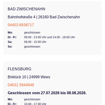
Trekking mit
Scheinwerfer und
Drehgriffschalter,
Rücklicht Rahmen 26''
BAD ZWISCHENAHN
Riemenantrieb Bremse
Bereifung pannen
Bahnhofstraße 4 | 26160 Bad Zwischenahn
hydraulische Bremsen
Bereifung
04403 6938717
vorne und hinten
Maximales
Mo:
geschlossen
Benutzergewicht 100 kg
Di - Fr:
09.00 - 13.00 Uhr und 14.00 - 18.00 Uhr
Sa:
09.00 - 15.00 Uhr
Gesamtlänge 191 cm
So:
geschlossen
Gesamtbreite 85 cm
Radgröße vorne 20"
Radgröße hinten 26"
Extras Cargo Basket
FLENSBURG
Birklück 10 | 24999 Wees
04631 5944948
Geschlossen vom 27.07.2026 bis 08.08.2026.
Mo:
geschlossen
Di - Fr:
10.00 - 17.00 Uhr