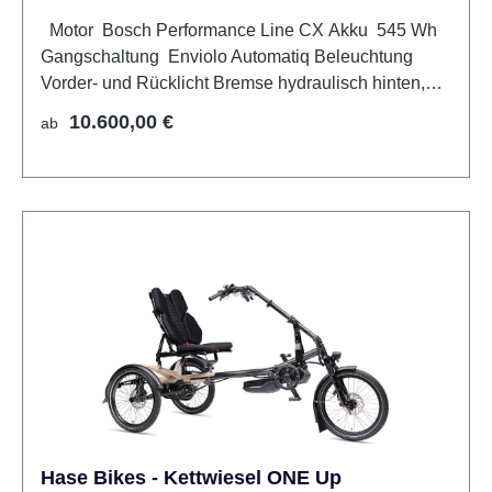
Motor Bosch Performance Line CX Akku 545 Wh
Gangschaltung Enviolo Automatiq Beleuchtung
Vorder- und Rücklicht Bremse hydraulisch hinten,
mechanisch vorne Feststellbremse/Ständer
Regulärer Preis:
10.600,00 €
ab
Feststellbremse Maximales Benutzergewicht 140 kg
Gesamtlänge 162 - 227 cm Gesamtbreite 88 cm
Radgröße 20'' Hilfsmittelnummer 22.51.04.0009
Hase Bikes - Kettwiesel ONE Up