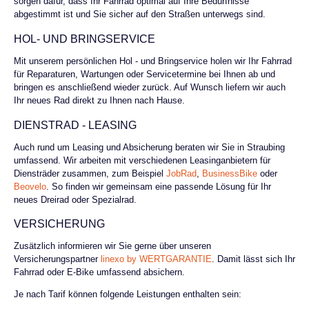
sorgen dafür, dass Ihr Fahrrad optimal auf Ihre Bedürfnisse
abgestimmt ist und Sie sicher auf den Straßen unterwegs sind.
HOL- UND BRINGSERVICE
Mit unserem persönlichen Hol - und Bringservice holen wir Ihr Fahrrad
für Reparaturen, Wartungen oder Servicetermine bei Ihnen ab und
bringen es anschließend wieder zurück. Auf Wunsch liefern wir auch
Ihr neues Rad direkt zu Ihnen nach Hause.
DIENSTRAD - LEASING
Auch rund um Leasing und Absicherung beraten wir Sie in Straubing
umfassend. Wir arbeiten mit verschiedenen Leasinganbietern für
Diensträder zusammen, zum Beispiel
JobRad
,
BusinessBike
oder
Beovelo
. So finden wir gemeinsam eine passende Lösung für Ihr
neues Dreirad oder Spezialrad.
VERSICHERUNG
Zusätzlich informieren wir Sie gerne über unseren
Versicherungspartner
linexo by WERTGARANTIE
. Damit lässt sich Ihr
Fahrrad oder E-Bike umfassend absichern.
Je nach Tarif können folgende Leistungen enthalten sein: