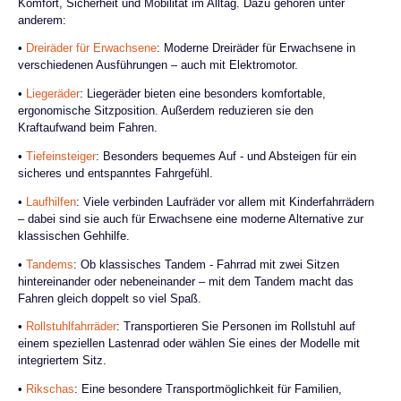
Komfort, Sicherheit und Mobilität im Alltag. Dazu gehören unter
anderem:
•
Dreiräder für Erwachsene
: Moderne Dreiräder für Erwachsene in
verschiedenen Ausführungen – auch mit Elektromotor.
•
Liegeräder
: Liegeräder bieten eine besonders komfortable,
ergonomische Sitzposition. Außerdem reduzieren sie den
Kraftaufwand beim Fahren.
•
Tiefeinsteiger
: Besonders bequemes Auf - und Absteigen für ein
sicheres und entspanntes Fahrgefühl.
•
Laufhilfen
: Viele verbinden Laufräder vor allem mit Kinderfahrrädern
– dabei sind sie auch für Erwachsene eine moderne Alternative zur
klassischen Gehhilfe.
•
Tandems
: Ob klassisches Tandem - Fahrrad mit zwei Sitzen
hintereinander oder nebeneinander – mit dem Tandem macht das
Fahren gleich doppelt so viel Spaß.
•
Rollstuhlfahrräder
: Transportieren Sie Personen im Rollstuhl auf
einem speziellen Lastenrad oder wählen Sie eines der Modelle mit
integriertem Sitz.
•
Rikschas
: Eine besondere Transportmöglichkeit für Familien,