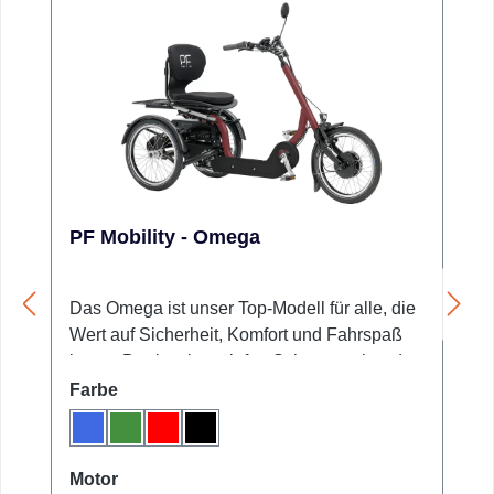
PF Mobility - Omega
Das Omega ist unser Top-Modell für alle, die
Wert auf Sicherheit, Komfort und Fahrspaß
legen. Dank seines tiefen Schwerpunkts, des
bequemen Sitzes mit Rückenlehne und der
auswählen
Farbe
drei stabilen Räder bietet es maximale
Blau
Grün
Rot
Schwarz
Standfestigkeit – ideal für alle, die ein
sicheres Fahrerlebnis ohne
auswählen
Motor
Gleichgewichtsprobleme suchen. Die