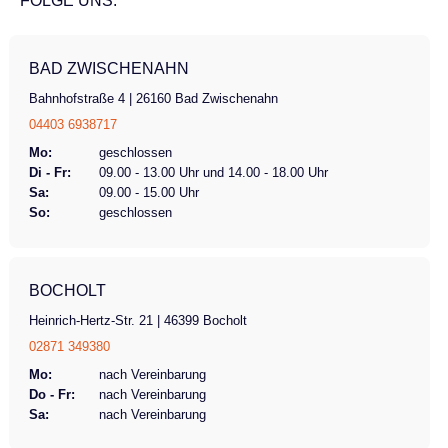
FOLGE UNS:
Preis abweichen. Jedes Rad ist individuell
konfigurierbar. Gemeinsam konfigurieren wir
Ihr Fahrrad! Motor optional Schaltung 7-
BAD ZWISCHENAHN
Gang Nabenschaltung Shimano Neuxus mit
Bahnhofstraße 4 | 26160 Bad Zwischenahn
Freilauf Bremsen mechanische
04403 6938717
Scheibenbremse vorne, hydraulische
Scheibenbremse hinten Beleuchtung
Mo:
geschlossen
Di - Fr:
09.00 - 13.00 Uhr und 14.00 - 18.00 Uhr
optional Bereifung Pannensichere Reifen
Sa:
09.00 - 15.00 Uhr
Sonstiges Rückspiegel links
So:
geschlossen
BOCHOLT
Heinrich-Hertz-Str. 21 | 46399 Bocholt
02871 349380
Mo:
nach Vereinbarung
Do - Fr:
nach Vereinbarung
Sa:
nach Vereinbarung