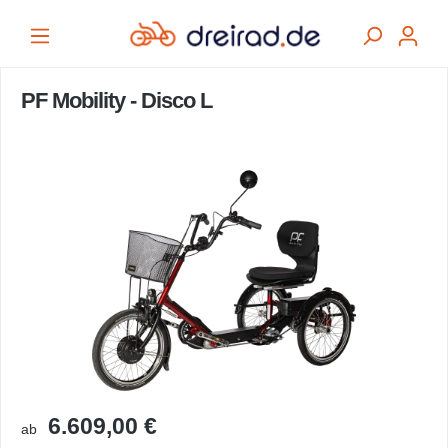
alt springen
PF Mobility - Disco L
Bildergalerie überspringen
6.609,00 €
ab