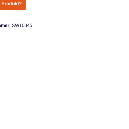
 Produkt?
mmer:
SW10345