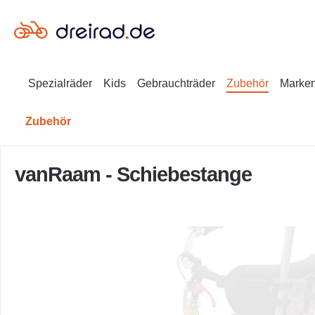
en
Zur Suche springen
Spezialräder
Kids
Gebrauchträder
Zubehör
Marke
Zubehör
vanRaam - Schiebestange
Bildergalerie überspringen