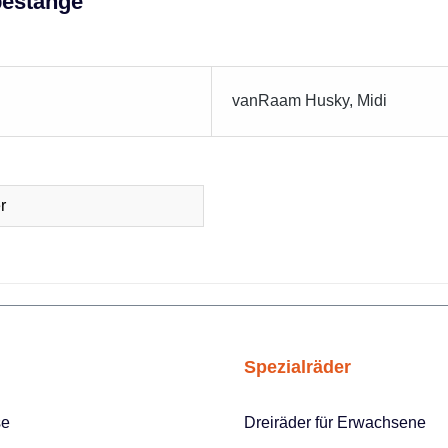
bestange"
vanRaam Husky, Midi
r
Spezialräder
se
Dreiräder für Erwachsene