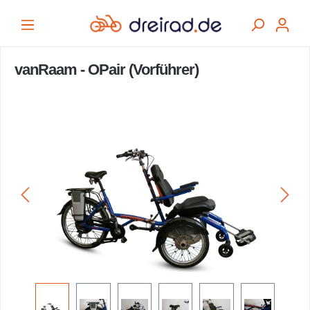
alt springen
vanRaam - OPair (Vorführer)
Bildergalerie überspringen