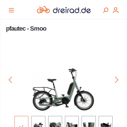
alt springen
pfautec - Smoo
Bildergalerie überspringen