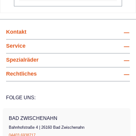
können Sie mit dem Balance sehr
komfortabel fahren!Das abgebildete Fahrrad
dient als Beispiel und kann je nach
Ausstattung vom angezeigten Preis
Kontakt
abweichen. Jedes Rad ist individuell
konfigurierbar. Gemeinsam konfigurieren wir
Service
Ihr Fahrrad! Motor optional Gangschaltung
8-Gang Nabenschaltung mit Freilauf Bremse
Spezialräder
(vorne + hinten) hydraulische Felgenbremse
Maximales Benutzergewicht 120 kg Gewicht
Rechtliches
(Fahrrad, inkl. Elektrosystem) ca. 31,5 kg
Gesamtlänge 182 cm Gesamtbreite 66 cm
Radgröße 24" Rahmenhöhe 51 cm (weitere
FOLGE UNS:
Größen verfügbar)
BAD ZWISCHENAHN
Bahnhofstraße 4 | 26160 Bad Zwischenahn
04403 6938717