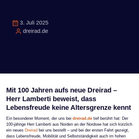
3. Juli 2025
dreirad.de
Mit 100 Jahren aufs neue Dreirad –
Herr Lamberti beweist, dass
Lebensfreude keine Altersgrenze kennt
Ein besonderer Moment, der uns bei
dreirad.de
tief berührt hat: Der
100-jährige Herr Lamberti aus Norden an der Nordsee hat sich kürzlich
ein neues
Dreirad
bei uns bestellt – und bei der ersten Fahrt gezeigt,
dass Lebensfreude, Mobilität und Selbstständigkeit auch im hohen