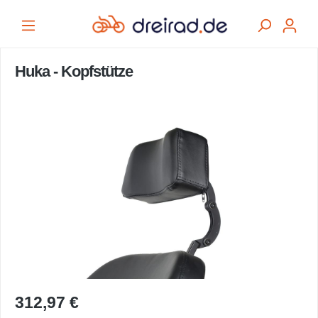
alt springen
Huka - Kopfstütze
Bildergalerie überspringen
312,97 €