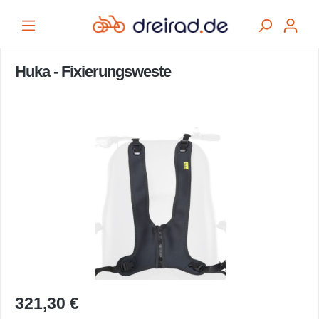
alt springen
Huka - Fixierungsweste
Bildergalerie überspringen
321,30 €